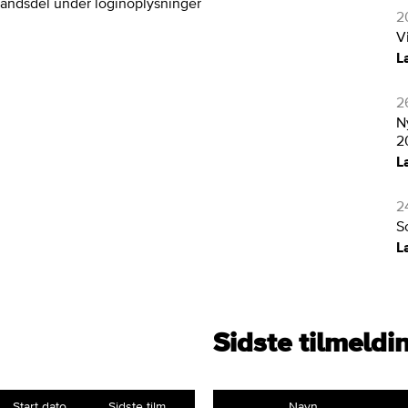
landsdel under loginoplysninger
2
V
L
2
N
2
L
2
S
L
Sidste tilmeldi
Start dato
Sidste tilm.
Navn