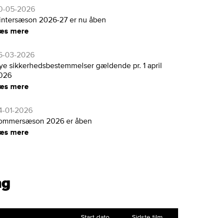
0-05-2026
intersæson 2026-27 er nu åben
æs mere
6-03-2026
ye sikkerhedsbestemmelser gældende pr. 1 april
026
æs mere
4-01-2026
ommersæson 2026 er åben
æs mere
ng
Start dato
Sidste tilm.