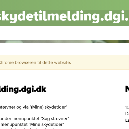
skydetilmelding.dgi
Chrome browseren til dette website.
ding.dgi.dk
stævner og via "(Mine) skydetider"
1
D
em under menupunktet "Søg stævner"
L
er menupunktet "Mine skydetider"