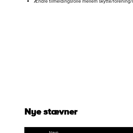
Ændre tilmeldingsrolle mellem skytte/forening/
Nye stævner
Navn